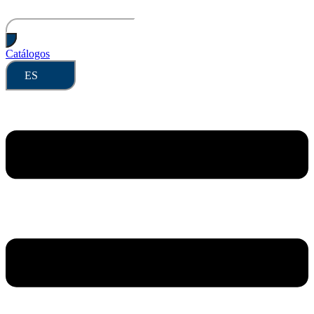
Ir
al
Búsqueda
contenido
de
productos
Catálogos
ES